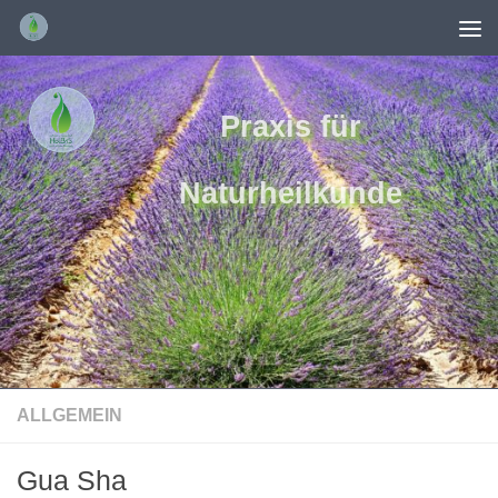
Unter dem Inhalt
Praxis für
Naturheilkunde
ALLGEMEIN
Gua Sha