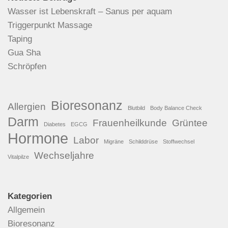
Wasser ist Lebenskraft – Sanus per aquam
Triggerpunkt Massage
Taping
Gua Sha
Schröpfen
Bioresonanz
Allergien
Blutbild
Body Balance Check
Darm
Frauenheilkunde
Grüntee
Diabetes
EGCG
Hormone
Labor
Migräne
Schilddrüse
Stoffwechsel
Wechseljahre
Vitalpilze
Kategorien
Allgemein
Bioresonanz