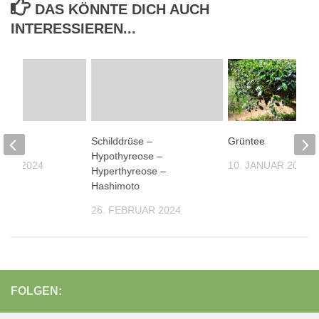
DAS KÖNNTE DICH AUCH
INTERESSIEREN...
ur
Schilddrüse –
Grüntee
Hypothyreose –
UAR 2024
10. JANUAR 2024
Hyperthyreose –
Hashimoto
26. FEBRUAR 2024
FOLGEN: